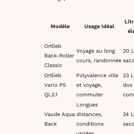
Lit
Modèle
Usage Idéal
él
Ortlieb
Voyage au long
20 L
Back-Roller
cours, randonnée
sac
Classic
Ortlieb
Polyvalence ville
23 L
Vario PS
et voyage,
dos
QL2.1
commuter
conv
Longues
Vaude Aqua
distances,
24 L
Back
conditions
sac
variées