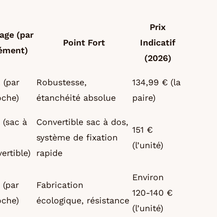
Prix
rage (par
Point Fort
Indicatif
ément)
(2026)
 (par
Robustesse,
134,99 € (la
oche)
étanchéité absolue
paire)
 (sac à
Convertible sac à dos,
151 €
système de fixation
(l’unité)
ertible)
rapide
Environ
 (par
Fabrication
120-140 €
oche)
écologique, résistance
(l’unité)