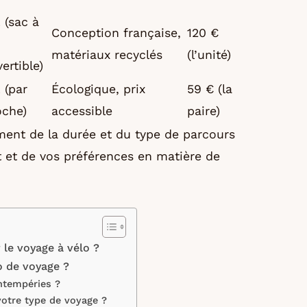
 (sac à
Conception française,
120 €
matériaux recyclés
(l’unité)
ertible)
 (par
Écologique, prix
59 € (la
oche)
accessible
paire)
ment de la durée et du type de parcours
t et de vos préférences en matière de
 le voyage à vélo ?
o de voyage ?
intempéries ?
votre type de voyage ?